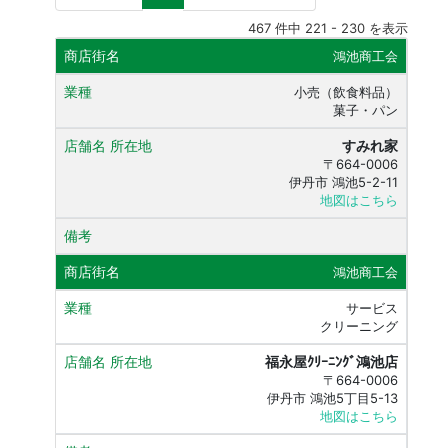
467 件中 221 - 230 を表示
鴻池商工会
小売（飲食料品）
菓子・パン
すみれ家
〒664-0006
伊丹市 鴻池5-2-11
地図はこちら
鴻池商工会
サービス
クリーニング
福永屋ｸﾘｰﾆﾝｸﾞ鴻池店
〒664-0006
伊丹市 鴻池5丁目5-13
地図はこちら